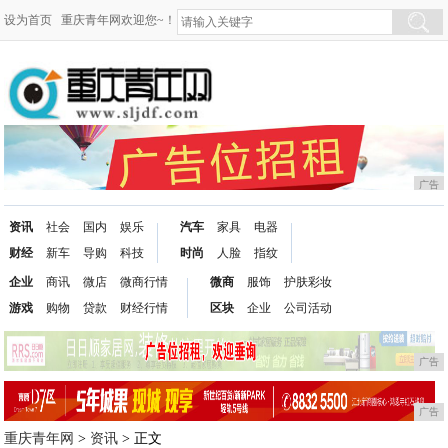
设为首页
重庆青年网欢迎您~！
广告
资讯
社会
国内
娱乐
汽车
家具
电器
财经
新车
导购
科技
时尚
人脸
指纹
企业
商讯
微店
微商行情
微商
服饰
护肤彩妆
游戏
购物
贷款
财经行情
区块
企业
公司活动
广告
广告
重庆青年网
>
资讯
> 正文