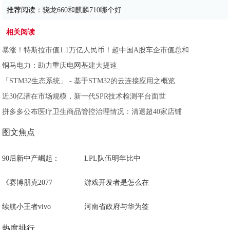
推荐阅读：
骁龙660和麒麟710哪个好
相关阅读
暴涨！特斯拉市值1.1万亿人民币！超中国A股车企市值总和
铜马电力：助力重庆电网基建大提速
「STM32生态系统」 - 基于STM32的云连接应用之概览
近30亿潜在市场规模，新一代SPR技术检测平台面世
拼多多公布医疗卫生商品管控治理情况：清退超40家店铺
图文焦点
90后新中产崛起：
LPL队伍明年比中
《赛博朋克2077
游戏开发者是怎么在
续航小王者vivo
河南省政府与华为签
热度排行