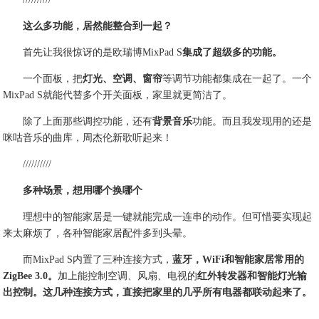
这么多功能，居然能整合到一起？
首先让我很惊讶的是欧瑞博MixPad S
集成了超级多的功能。
一个面板，把
灯光、空调、窗帘
等调节功能都集成在一起了。一个
MixPad S就能代替多个开关面板，家里就更简洁了。
除了上面那些调控功能，还有
背景音乐
功能。而且我发现用的还是
咪咕音乐的曲库，周杰伦新歌听起来！
//////////
多种场景，想用哪个换哪个
理想中的智能家居是一键就能完成一连串的动作。但可惜要实现起
来太麻烦了，各种智能家居配件多到头晕。
而MixPad S内置了三种连接方式，
蓝牙，WiFi和智能家居常用的
ZigBee 3.0。
加上能控制空调、风扇、电视的
红外转发器和智能灯光输
出控制。这几种连接方式，直接把家里的几乎所有电器都联动起来了。