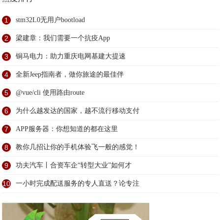
1
stm32L0无用户bootload
2
梁建章：我们需要一个抗疫App
3
铜马电力：助力重庆电网基建大提速
4
全新Jeep指南者，做你旅途的最佳伴
5
@vue/cli 使用路由route
6
为什么越发达的国家，越不流行移动支付
7
APP服务器：你想知道的都在这里
8
教你几招让你的手机体验飞一般的感觉！
9
功夫汽车丨合资车企“转型大业”如何才
10
一小时完成配送服务的专人直送？论专注