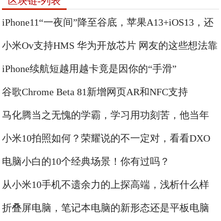
区块链-列表
iPhone11“一夜间”降至谷底，苹果A13+iOS13，还
是选择再见了
小米Ov支持HMS 华为开放芯片 网友的这些想法靠
谱吗？
iPhone续航短越用越卡竟是因你的“手滑”
谷歌Chrome Beta 81新增网页AR和NFC支持
马化腾当之无愧的学霸，学习用功刻苦，他当年
高考分数739。
小米10拍照如何？荣耀说的不一定对，看看DXO
的详细分析更公平
电脑小白的10个经典场景！你有过吗？
从小米10手机不遗余力的上探高端，浅析什么样
的手机才是高端手机
折叠屏电脑，笔记本电脑的新形态还是平板电脑