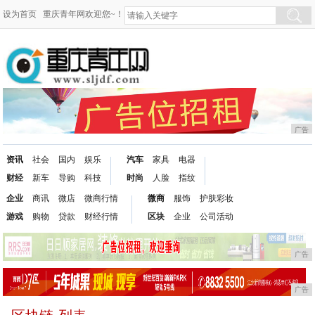
设为首页
重庆青年网欢迎您~！
广告
资讯
社会
国内
娱乐
汽车
家具
电器
财经
新车
导购
科技
时尚
人脸
指纹
企业
商讯
微店
微商行情
微商
服饰
护肤彩妆
游戏
购物
贷款
财经行情
区块
企业
公司活动
广告
广告