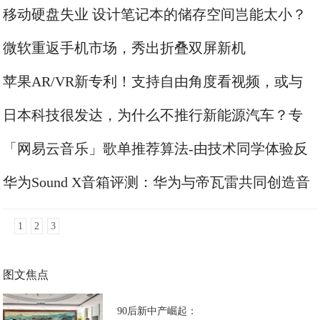
的新发展？
移动硬盘失业 设计笔记本的储存空间岂能太小？
微软重返手机市场，秀出折叠双屏新机
苹果AR/VR新专利！支持自由角度看视频，或与
最新的AR设备结合
日本科技很发达，为什么不推行新能源汽车？专
家是这么说的
「网易云音乐」歌单推荐算法-由技术同学体验反
推
华为Sound X音箱评测：华为与帝瓦雷共同创造音
质经典
1
2
3
图文焦点
90后新中产崛起：