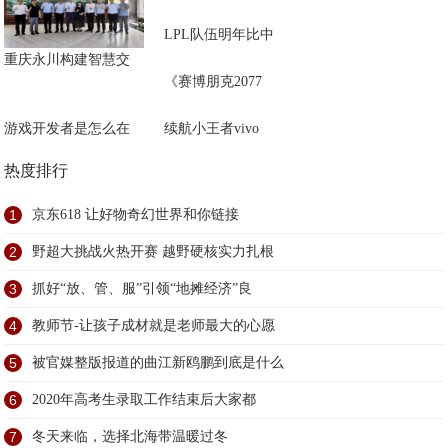
LPL队伍明年比中
重庆永川构建智慧交
《赛博朋克2077
游戏开发者是怎么在
续航小王者vivo
热度排行
1
京东618 让好物奇幻世界和你链接
2
野超大挑战火热开赛 越野硬核实力扎根
3
抓好“放、管、服”引领“地摊经济”良
4
教师节-让孩子成材就是老师最大的心愿
5
被官媒整版报道的曲江新鸥鹏到底是什么
6
2020年高考生录取工作结束后大家都
7
冬天来临，选择北海带温暖过冬