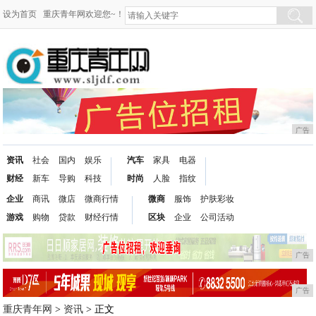
设为首页
重庆青年网欢迎您~！
广告
资讯
社会
国内
娱乐
汽车
家具
电器
财经
新车
导购
科技
时尚
人脸
指纹
企业
商讯
微店
微商行情
微商
服饰
护肤彩妆
游戏
购物
贷款
财经行情
区块
企业
公司活动
广告
广告
重庆青年网
>
资讯
> 正文