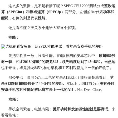
这么多的数据，是不是看懵了呢？SPEC CPU 2006测试分成
整数运
算（SPECint）
和
浮点运算（SPECfp）
两部分。左侧的Bar代表
功率和
能耗
，右侧的则是代表
性能
。
还是看不懂？没关系小趣给大家逐个解读。
性能：
先把功耗放一放，只看性能。在6款被测的安卓芯片中，
麒麟980独
树一帜
。
相比2018“爆款”的骁龙845，领先幅度达到了45~48%。
当然这
也不奇怪，毕竟骁龙845的核心架构和工艺制程都是上一代的产物了。
那公平点，跟同为7nm工艺的苹果A12比比？能很清楚地看到，
苹
果A12跟麒麟980拉开了44~54%的差距。
实际上，到目前为止
没有任何
安卓手机芯片性能足够比肩苹果上一代的A11
，Not Even Close。
功耗：
手机空间紧凑，电池有限；
抛开功耗和发热谈性能就是耍流氓
。来
看看能耗：