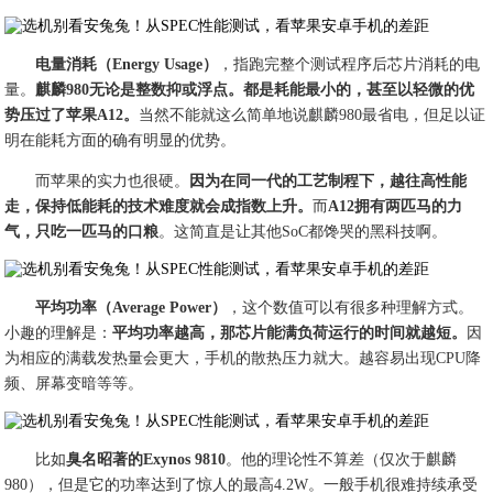
电量消耗（Energy Usage）
，指跑完整个测试程序后芯片消耗的电
量。
麒麟980无论是整数抑或浮点。都是耗能最小的，甚至以轻微的优
势压过了苹果A12。
当然不能就这么简单地说麒麟980最省电，但足以证
明在能耗方面的确有明显的优势。
而苹果的实力也很硬。
因为在同一代的工艺制程下，越往高性能
走，保持低能耗的技术难度就会成指数上升。
而
A12拥有两匹马的力
气，只吃一匹马的口粮
。这简直是让其他SoC都馋哭的黑科技啊。
平均功率（Average Power）
，这个数值可以有很多种理解方式。
小趣的理解是：
平均功率越高，那芯片能满负荷运行的时间就越短。
因
为相应的满载发热量会更大，手机的散热压力就大。越容易出现CPU降
频、屏幕变暗等等。
比如
臭名昭著的Exynos 9810
。他的理论性不算差（仅次于麒麟
980），但是它的功率达到了惊人的最高4.2W。一般手机很难持续承受