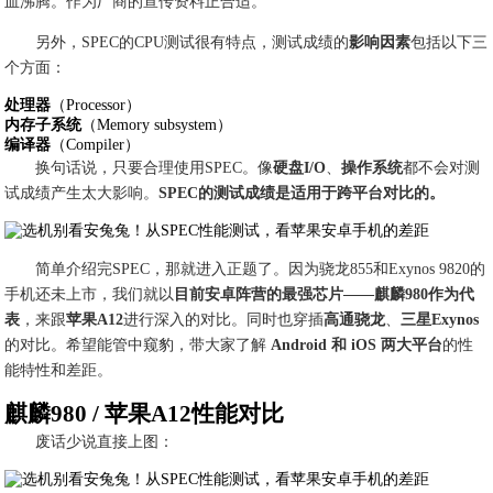
血沸腾。作为厂商的宣传资料正合适。
另外，SPEC的CPU测试很有特点，测试成绩的
影响因素
包括以下三
个方面：
处理器
（Processor）
内存子系统
（Memory subsystem）
编译器
（Compiler）
换句话说，只要合理使用SPEC。像
硬盘I/O
、
操作系统
都不会对测
试成绩产生太大影响。
SPEC的测试成绩是适用于跨平台对比的。
简单介绍完SPEC，那就进入正题了。因为骁龙855和Exynos 9820的
手机还未上市，我们就以
目前安卓阵营的最强芯片——麒麟980作为代
表
，来跟
苹果A12
进行深入的对比。同时也穿插
高通骁龙
、
三星Exynos
的对比。希望能管中窥豹，带大家了解
Android 和 iOS 两大平台
的性
能特性和差距。
麒麟980 / 苹果A12性能对比
废话少说直接上图：