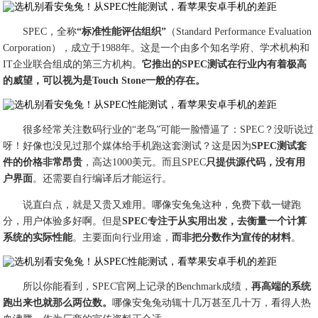
SPEC，全称
“标准性能评估组织”
（Standard Performance Evaluation
Corporation），成立于1988年。这是一个由多个知名学府、学术机构和
IT企业联合组成的第三方机构。
它推出的SPEC测试在行业内有着极高
的威望，可以视为是Touch Stone一般的存在。
很多经常关注数码行业的“老鸟”可能一脸懵逼了：SPEC？没听说过
呀！好像也没见过那个媒体给手机跑这套测试？这是因为
SPEC测试套
件的价格非常昂贵
，高达1000美元。而且SPEC
只提供源代码，没有用
户界面
。还需要自行编译后才能运行。
说直白点，就是又贵又难用。哪像安兔兔这种，免费下载一键跑
分，用户体验多好啊。但是
SPEC专注于从实用出发，去衡量一个计算
系统的实际性能
。主要面向行业用途，
而非把分数作为宣传的材料
。
所以你能看到，SPEC官网上记录的Benchmark成绩，
再高端的系统
跑出来也就那么两位数。
哪像安兔兔动辄十几万甚至几十万，看得人热