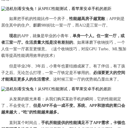
如果把手机的性能比作一个房子，
性能越高房子越宽敞
；APP则是
居住其中的住户。麒麟980好比一室一厅，而A12是三室一厅。
现在
的APP，就像是毕业的小青年，
单身一个人。住一室一厅，或
者三室一厅。生活质量大抵是没有差别的
。如果琢磨下收纳技巧，一个
人住一室一厅甚至更惬意。（这个收纳技巧，对应GPU Turbo、ML预加
载等提高性能调用效率的技术）
但是毕业2年、3年后，小青年也要结婚成家了。有了伴侣，有了孩
子之后。无论怎么打理，一室一厅铁定是不够用的。
必须要更大的空间
才能满足更多人的生活需求
。这时候三室一厅的优势就凸显出来了。
从发展的眼光来看：从我们购买某款手机的瞬间，它的性能就定
了，不会变化了。
但是APP不会一成不变。系统、APP和游戏的胃口会
越来越大，“吃”的性能越来越多。
直到某个时间点，
手机所能提供的性能满足不了APP需求，卡顿也