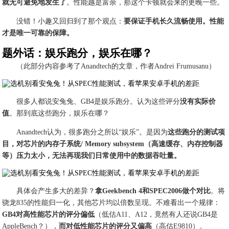
就无可避免地发生了
。性能越是富余，那这个卡顿就会来的更晚一些。
没错！小趣又回归到了那个观点：
要保证手机长久流畅使用。性能
才是唯一可靠的保障。
题外话：娱乐跑分，娱乐在哪？
（此部分内容参考了Anandtech的文章，作者Andrei Frumusanu）
很多人都说安兔兔、GB4是娱乐跑分。认为这些评分
没有实际价
值
。那到底这些跑分，娱乐在哪？
Anandtech认为，很多跑分之所以“娱乐”。是因为
这些跑分的测试项
目，对芯片的内存子系统/ Memory subsystem（高速缓存、内存控制器
等）压力太小，无法再现我们日常使用中的数据吞吐量。
具体会产生多大的差异？
拿Geekbench 4和SPEC2006做个对比
。将
骁龙835的性能归一化，其他芯片均以倍数呈现。不难看出一个规律：
GB4对高性能芯片的评分偏低
（低估A11、A12，竟然有人还说GB4是
AppleBench？），
而对低性能芯片的评分又偏高
（高估E9810）。