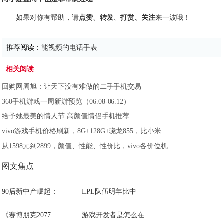
如果对你有帮助，请
点赞
、
转发
、
打赏、关注
来一波哦！
推荐阅读：
能视频的电话手表
相关阅读
回购网周旭：让天下没有难做的二手手机交易
360手机游戏一周新游预览（06.08-06.12）
给予她最美的情人节 高颜值情侣手机推荐
vivo游戏手机价格刷新，8G+128G+骁龙855，比小米
从1598元到2899，颜值、性能、性价比，vivo各价位机
图文焦点
90后新中产崛起：
LPL队伍明年比中
《赛博朋克2077
游戏开发者是怎么在