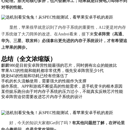
心处理。那无论核心多胖，也只会磨洋工；结果就是白费电力却得不到
对等的性能。
显然，苹果很早就意识到了内存子系统的重要性，A12更是对内存
子系统做了大刀阔斧的改进。在Andrei看来，接下来
安卓阵营（高通、
华为、三星、联发科）必须拿出更先进的内存子系统设计，才有希望追
上苹果的脚步。
总结（全文浓缩版）
麒麟980是目前安卓阵营性能最强的芯片，同时拥有出众的能效比
苹果A12的性能和能耗都非常优秀，领先安卓阵营至少1代
骁龙845的性能和功耗已经有些落伍了
手机的长久流畅使用，需要强大的性能作为支撑
操作系统、APP和游戏不断提高的性能需求，是手机变卡的根本原因
某些娱乐跑分由于对内存子系统的压力过小，不能真实反映芯片性能
安卓阵营迫切需要改进芯片内存子系统的设计
好，今天的知识大家都Get到了吗？
有其他问题想了解，在评论里
向小趣提问，也是非常欢迎哒~