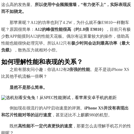
这么高的发热量。
所以使用中会频频撞墙，“有力使不上”，实际表现反
而不如骁龙。
那苹果呢？A12的功率也到了4.2W，为什么就不像E9810一样翻车
呢？原因很简单：
A12的峰值性能很高（约1.8倍 E9810）
，目前只有极
少数APP能摸到A12的性能天花板。偶尔有运算量较大的操作，借助高
性能也能很快处理完毕。所以A12只有
极少时间会达到最高功率（最大
负载）
，散热压力就相对小些。
如何理解性能和表现的关系？
之前有朋友问小趣：你说A12有
2倍强的性能
。是不是说iPhone XS
比其他手机流畅一倍啊？
显然不是那么简单。
例如现在很流行的APP启动速度的评测。
iPhone XS并没有表现出
和芯片性能对等的运行速度
，甚至还比不上麒麟980的机型。
既然
高性能不一定代表更快的速度
，那要怎么去理解手机芯片的性
能呢？