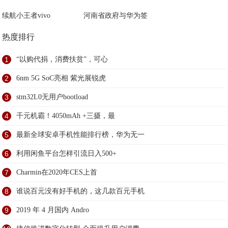
续航小王者vivo
河南省政府与华为签
热度排行
1
“以购代捐，消费扶贫”，可心
2
6nm 5G SoC亮相 紫光展锐虎
3
stm32L0无用户bootload
4
千元机霸！4050mAh +三摄，最
5
最新全球安卓手机性能排行榜，华为无一
6
利用闲鱼平台怎样引流日入500+
7
Charmin在2020年CES上首
8
谁说百元没有好手机的，这几款百元手机
9
2019 年 4 月国内 Andro