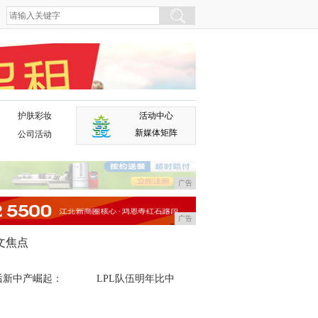
护肤彩妆
活动中心
广告
新媒体矩阵
公司活动
广告
广告
文焦点
0后新中产崛起：
LPL队伍明年比中