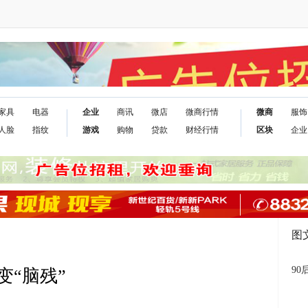
家具
电器
企业
商讯
微店
微商行情
微商
服饰
人脸
指纹
游戏
购物
贷款
财经行情
区块
企业
图
9
“脑残”