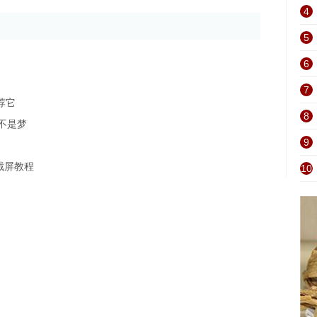
4
5
6
7
荐它
8
克不是梦
9
截屏教程
10