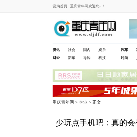
设为首页
重庆青年网欢迎您~！
资讯
社会
国内
娱乐
汽车
财经
新车
导购
科技
时尚
重庆青年网
>
企业
> 正文
少玩点手机吧：真的会变