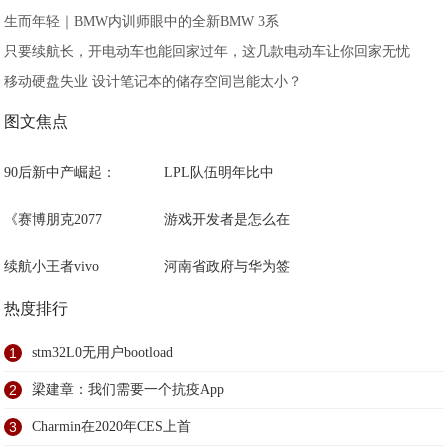
生而年轻｜BMW内训师眼中的全新BMW 3系
只要续航长，开电动车也能回家过年，这几款电动车让你回家无忧
移动硬盘失业 设计笔记本的储存空间岂能太小？
图文焦点
90后新中产崛起：
LPL队伍明年比中
《赛博朋克2077
游戏开发者是怎么在
续航小王者vivo
河南省政府与华为签
热度排行
1
stm32L0无用户bootload
2
梁建章：我们需要一个抗疫App
3
Charmin在2020年CES上首