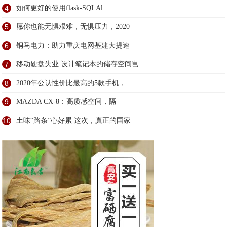
4
如何更好的使用flask-SQLAl
5
愿你也能无惧艰难，无惧压力，2020
6
铜马电力：助力重庆电网基建大提速
7
移动硬盘失业 设计笔记本的储存空间岂
8
2020年公认性价比最高的5款手机，
9
MAZDA CX-8：高质感空间，隔
10
土味“路条”心好累 这次，真正的国家