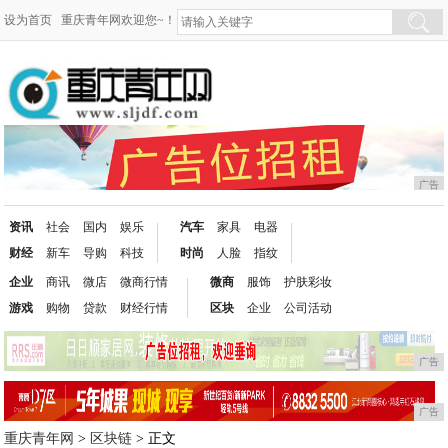
设为首页
重庆青年网欢迎您~！
广告
资讯
社会
国内
娱乐
汽车
家具
电器
财经
新车
导购
科技
时尚
人脸
指纹
企业
商讯
微店
微商行情
微商
服饰
护肤彩妆
游戏
购物
贷款
财经行情
区块
企业
公司活动
广告
广告
重庆青年网
>
区块链
> 正文