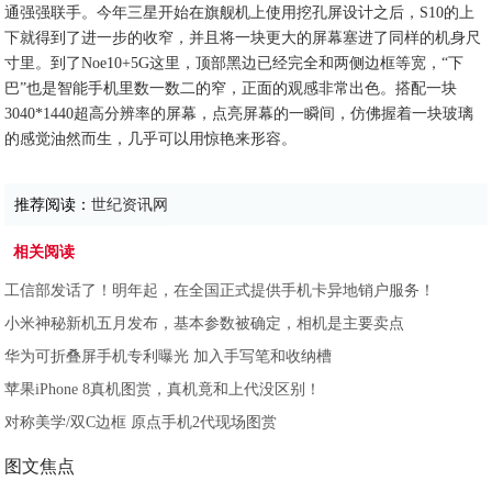
通强强联手。今年三星开始在旗舰机上使用挖孔屏设计之后，S10的上
下就得到了进一步的收窄，并且将一块更大的屏幕塞进了同样的机身尺
寸里。到了Noe10+5G这里，顶部黑边已经完全和两侧边框等宽，“下
巴”也是智能手机里数一数二的窄，正面的观感非常出色。搭配一块
3040*1440超高分辨率的屏幕，点亮屏幕的一瞬间，仿佛握着一块玻璃
的感觉油然而生，几乎可以用惊艳来形容。
推荐阅读：
世纪资讯网
相关阅读
工信部发话了！明年起，在全国正式提供手机卡异地销户服务！
小米神秘新机五月发布，基本参数被确定，相机是主要卖点
华为可折叠屏手机专利曝光 加入手写笔和收纳槽
苹果iPhone 8真机图赏，真机竟和上代没区别！
对称美学/双C边框 原点手机2代现场图赏
图文焦点