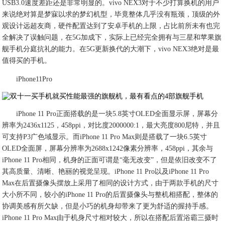
USB3.0速度差距还是非常明显的。vivo NEX3对于不少打算换机的用户
来说绝对算是梦寐以求的梦幻机型，毕竟整体几乎没有瓶颈，顶级的外
观设计远超友商，硬件配置达到了安卓手机的上限，占比前所未有也完
全解决了误触问题，在5G加成下，实际上已经完全拥有与三星和苹果旗
舰手机分庭抗礼的能力。在5G更新换代的大潮下，vivo NEX3绝对是最
值得买的手机。
iPhone11Pro
iPhone 11 Pro正面搭载的是一块5.8英寸OLED全面显示屏，屏幕分
辨率为2436x1125，458ppi，对比度2000000:1，最大亮度800尼特，并且
可支持P3广色域显示。而iPhone 11 Pro Max则是搭载了一块6.5英寸
OLED全面屏，屏幕分辨率为2688x1242像素分辨率，458ppi，其余与
iPhone 11 Pro相同，机身的正面可谓是“毫无改变”，但是依旧改变不了
其高质量、清晰、艳丽的视觉呈现。iPhone 11 Pro以及iPhone 11 Pro
Max在后置摄像头摆放上采用了相同的设计方式，由于两款手机的尺寸
大小所不同，较小的iPhone 11 Pro的后置摄像头与整机相搭配，整体的
协调美感有所欠缺，但是小巧的机身却带来了更为舒适的握持手感。
iPhone 11 Pro Max由于机身尺寸相对较大，所以在搭配后置浴霸三摄时