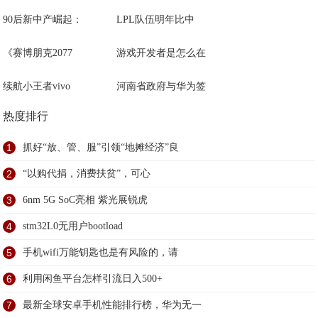
90后新中产崛起：
LPL队伍明年比中
《赛博朋克2077
游戏开发者是怎么在
续航小王者vivo
河南省政府与华为签
热度排行
1
抓好“放、管、服”引领“地摊经济”良
2
“以购代捐，消费扶贫”，可心
3
6nm 5G SoC亮相 紫光展锐虎
4
stm32L0无用户bootload
5
手机wifi万能钥匙也是有风险的，请
6
利用闲鱼平台怎样引流日入500+
7
最新全球安卓手机性能排行榜，华为无一