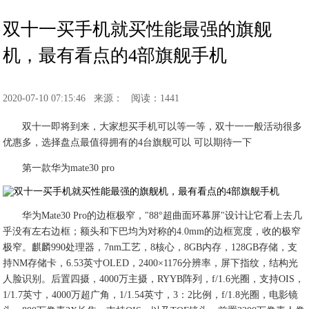
双十一买手机就买性能最强的旗舰
机，最有看点的4部旗舰手机
2020-07-10 07:15:46
来源：
阅读：1441
双十一即将到来，大家想买手机可以等一等，双十一一般活动很多
优惠多，选择盘点最值得拥有的4台旗舰可以 可以期待一下
第一款华为mate30 pro
华为Mate30 Pro的边框极窄，"88°超曲面环幕屏"设计让它看上去几
乎没有左右边框；额头和下巴均为对称的4.0mm的边框宽度，收的极窄
极窄。麒麟990处理器，7nm工艺，8核心，8GB内存，128GB存储，支
持NM存储卡，6.53英寸OLED，2400×1176分辨率，屏下指纹，结构光
人脸识别。后置四摄，4000万主摄，RYYB阵列，f/1.6光圈，支持OIS，
1/1.7英寸，4000万超广角，1/1.54英寸，3：2比例，f/1.8光圈，电影镜