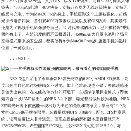
头，800万像素3X长焦，支持OIS，以及TOF镜头。前置3200万像素人像
镜头。4500mAh电池，40W快充，支持27W华为无线超级快充，支持无
线反向充电，华为Mate30 Pro的身上，手机摄影这个主题被强化，超感
光徕卡电影四摄、首创双4000万像素双主摄以及双OIS防抖，其实最终
还是为了视频手机影像服务而已。5G时代来临的压力，已经被转嫁到视
频的身上了。有辨识度的圆环四摄设计、4500mAh大容量电池和全场景
充电模式带来的安全感，都将使得华为Mate30 Pro站到旗舰手机的巅峰
位置，一览众山小！
vivo NXE 3
NEX 3这片采用了今年全新E3发光材料的6.89寸AMOLED屏幕，亮
度出色而且色彩讨好眼睛又不过艳。加上色准表现也不错，整体观感还
是较为出色的。在光线条件良好的环境下，主摄端使用标准模式（即像
素四合一以16MP输出）的NEX 3白平衡、曝光都能做到较为准确。NEX
3在暗光环境下依然能呈现出颇为出色的亮度和纯净度，毕竟有1/1.7英
寸的CMOS底子摆在那里。装置搭载的UFS 3.0储存，配合F2FS档案系
统，读写速度让人非常满意。但现在提供的所有版本里容量就只有
128GB/256GB，希望能有512GB版。另外NEX 3只支持USB 2.0，与