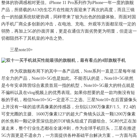
整体的协调感相对更佳。iPhone 11 Pro系列作为iPhone一年一度的旗舰
产品，所搭载的A13仿生芯片在性能方面迎来了再次的高度，而且三镜
合一的拍摄系统软硬协调，同样带来了较为出色的拍摄体验。而面对国
内手机厂商众多创新的冲击，在电池、充电、外观等方面都呈现一定的
弱势，再加上5G的扑面开展，更是在通信方面劣势更为明显，但是这一
切都阻挡不了其机皇的冲击之势。
三星note10+
作为双旗舰布局下的其中一条产品线，Note系列一直是三星每年倾
尽全力的产品，Note10+5G也是如此。不能否认的是，Note10+5G依然
是今年安卓阵营综合素质首屈一指的机型，Note10+5G最大的特点就是
不偏科以及在vlog视频上的优秀表现。如果你想要的是一款均衡没有短
板的手机，相信Note10+5G一定是不二之选。三星Note10+在后置摄像头
上并没有一味的追求高像素的传感器，分别以1200万像素F/1.5、F2.4的
可变光圈的主摄、1600万像素123°的超大广角镜头以及一颗1200万像素
的长焦和一颗记录景深信息的TOF镜头组成了四摄组合。5G时代正在加
速走来，整个行业生态都在全速冲刺，作为全球手机巨头，三星在推进
5G方面更是不遗余力，一方面提供各种基础平台解决方案，一方面与高