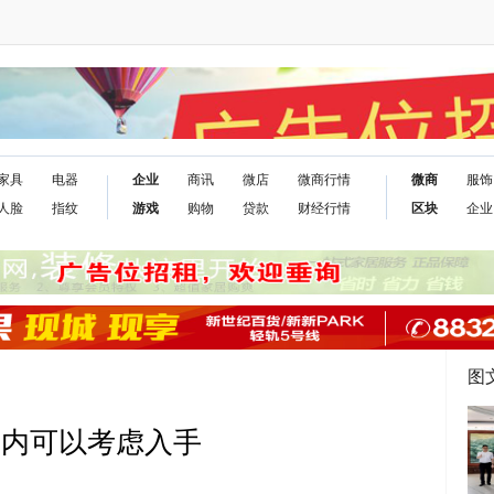
家具
电器
企业
商讯
微店
微商行情
微商
服饰
人脸
指纹
游戏
购物
贷款
财经行情
区块
企业
图
0元内可以考虑入手