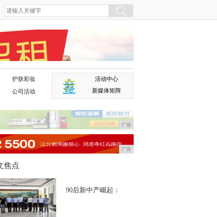
护肤彩妆
活动中心
广告
新媒体矩阵
公司活动
广告
广告
文焦点
90后新中产崛起：