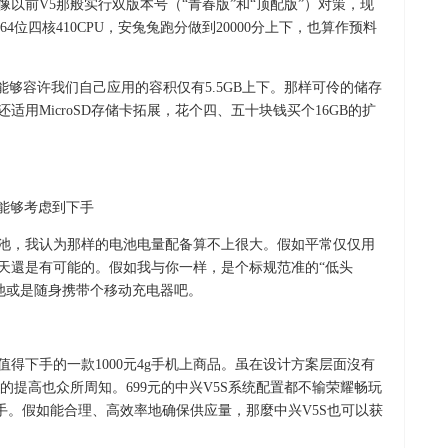
像以前V5那般实行双版本号（“青春版”和“顶配版”）对策，现
位四核410CPU，安兔兔跑分做到20000分上下，也算作预料
体能够容许我们自己应用的容积仅有5.5GB上下。那样可伶的储存
适用MicroSD存储卡拓展，花个四、五十块钱买个16GB的扩
充电电池，我认为那样的电池电量配备算不上很大。假如平常仅仅用
一天還是有可能的。假如我与你一样，是个标规范准的“低头
池或是随身携带个移动充电器吧。
值得下手的一款1000元4g手机上商品。虽在设计方案层面沒有
提高也众所周知。699元的中兴V5S系统配置都不输荣耀畅玩
手。假如能合理、高效率地确保供应量，那麼中兴V5S也可以获