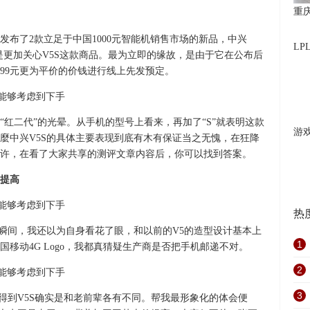
重
布了2款立足于中国1000元智能机销售市场的新品，中兴
L
自己還是更加关心V5S这款商品。最为立即的缘故，是由于它在公布后
699元更为平价的价钱进行线上先发预定。
红二代”的光晕。从手机的型号上看来，再加了“S”就表明这款
游
麼中兴V5S的具体主要表现到底有木有保证当之无愧，在狂降
？或许，在看了大家共享的测评文章内容后，你可以找到答案。
提高
热
一瞬间，我还以为自身看花了眼，和以前的V5的造型设计基本上
1
移动4G Logo，我都真猜疑生产商是否把手机邮递不对。
2
3
觉得到V5S确实是和老前辈各有不同。帮我最形象化的体会便