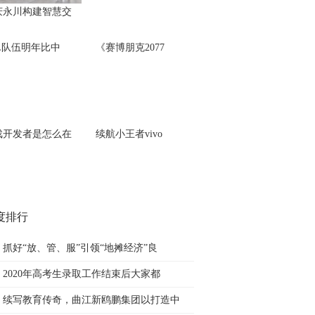
庆永川构建智慧交
PL队伍明年比中
《赛博朋克2077
戏开发者是怎么在
续航小王者vivo
度排行
抓好“放、管、服”引领“地摊经济”良
2020年高考生录取工作结束后大家都
续写教育传奇，曲江新鸥鹏集团以打造中