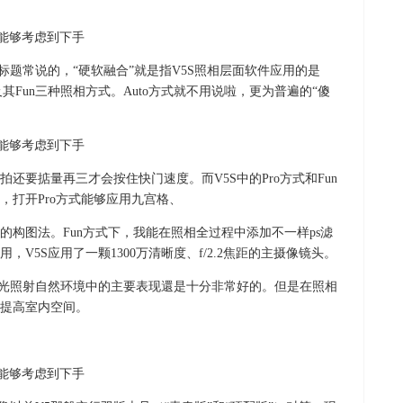
标题常说的，“硬软融合”就是指V5S照相层面软件应用的是
、Pro及其Fun三种照相方式。Auto方式就不用说啦，更为普遍的“傻
还要掂量再三才会按住快门速度。而V5S中的Pro方式和Fun
，打开Pro方式能够应用九宫格、
构图法。Fun方式下，我能在照相全过程中添加不一样ps滤
V5S应用了一颗1300万清晰度、f/2.2焦距的主摄像镜头。
阳光照射自然环境中的主要表现還是十分非常好的。但是在照相
提高室内空间。