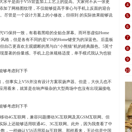
大水平是由于V5S背盖加工工艺上的提高。大家何不从一张更
4
上添加了网格图纹理，不仅能够提高手掌心与手机上反面的迎合
。尽管是一个设计方案上的小修改，但得到 的实际效果能够说
5
6
代V5保持一致，有着着黑暗的全贴合屏幕。而环形虚似Home
7
计风格，但是各有不同的是V5S的Home键变为的深蓝色。后盖板
但自己更喜欢主观臆断的黑与白“小熊猫”机的經典颜色。5英寸
8
现显著的份量感。手机上总体规格适度，单手模式我认为也较
9
10
口，但事实上V5S并沒有设计方案双扬声器。但是，大伙儿也不
的应用看来，就算是在响声噪杂的大型商场中也沒有出現漏接电
用移动4G互联网，兼容问题挪动3G互联网及其GSM互联网。但
实际上还能够适用联通4G、3G互联网。此外，因为我查看了中
数，一样确认V5S适用双4g互联网。那样看来，无论你是中国