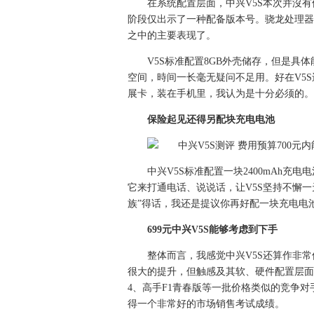
在系统配置层面，中兴V5S本次并沒有
阶段仅出示了一种配备版本号。骁龙处理器64
之中的主要表现了。
V5S标准配置8GB外壳储存，但是具
空间，時间一长毫无疑问不足用。好在V5S还
展卡，装在手机里，我认为是十分必须的。
保险起见还得另配块充电电池
中兴V5S标准配置一块2400mAh
它来打通电话、说说话，让V5S坚持不懈
族”得话，我还是提议你再好配一块充电电
699元中兴V5S能够考虑到下手
整体而言，我感觉中兴V5S还算作非常
很大的提升，但触感及其软、硬件配置层面的
4、高手F1青春版等一批价格类似的竞争对
得一个非常好的市场销售考试成绩。