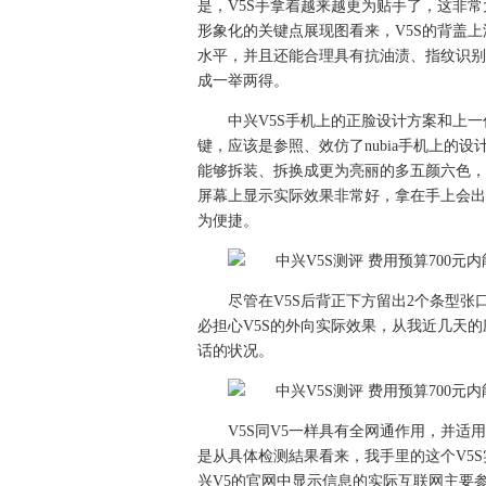
是，V5S手拿着越来越更为贴手了，这非常
形象化的关键点展现图看来，V5S的背盖
水平，并且还能合理具有抗油渍、指纹识别
成一举两得。
中兴V5S手机上的正脸设计方案和上一
键，应该是参照、效仿了nubia手机上的设
能够拆装、拆换成更为亮丽的多五颜六色，
屏幕上显示实际效果非常好，拿在手上会出
为便捷。
尽管在V5S后背正下方留出2个条型张
必担心V5S的外向实际效果，从我近几天
话的状况。
V5S同V5一样具有全网通作用，并适
是从具体检测結果看来，我手里的这个V5S
兴V5的官网中显示信息的实际互联网主要参