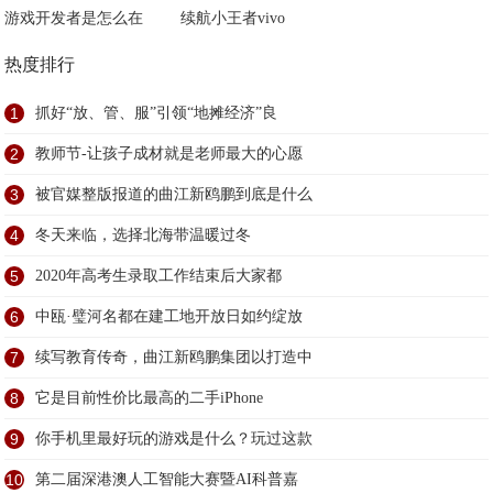
游戏开发者是怎么在
续航小王者vivo
热度排行
1
抓好“放、管、服”引领“地摊经济”良
2
教师节-让孩子成材就是老师最大的心愿
3
被官媒整版报道的曲江新鸥鹏到底是什么
4
冬天来临，选择北海带温暖过冬
5
2020年高考生录取工作结束后大家都
6
中瓯·璧河名都在建工地开放日如约绽放
7
续写教育传奇，曲江新鸥鹏集团以打造中
8
它是目前性价比最高的二手iPhone
9
你手机里最好玩的游戏是什么？玩过这款
10
第二届深港澳人工智能大赛暨AI科普嘉