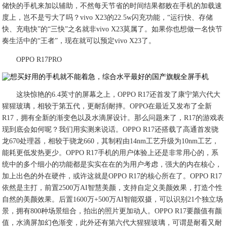
储快的手机来加以辅助，不然每天节省的时间结果都败在手机的加载速
度上，岂不是亏大了吗？vivo X23的22.5w闪充功能，“运行快、存储
快、充电快”的“三快”之名就非vivo X23莫属了。如果你也想做一名快节
奏生活中的“王者”，现在就可以预定vivo X23了。
OPPO R17PRO
这块惊艳的6.4英寸的屏幕之上，OPPO R17还首发了康宁第六代大
猩猩玻璃，相较于第五代，更耐刮耐摔。OPPO在最近又发布了全新
R17，拥有全新的渐变色以及水滴屏设计。那么问题来了，R17的游戏表
现到底会如何呢？我们用实测来说话。OPPO R17还搭载了高通首发骁
龙670处理器，相较于骁龙660，其制程由14nm工艺升级为10nm工艺，
能耗更低发热更少。OPPO R17手机的用户体验上还是非常用心的，系
统中的多个细小的功能都是实实在在的为用户考虑，强大的内在核心，
加上出色的外在硬件，或许这就是OPPO R17的核心所在了。OPPO R17
依然是主打，前置2500万AI智慧美颜，支持自定义美颜效果，打造个性
自然的美颜效果。后置1600万+500万AI智能双摄，可以识别21个独立场
景，拥有800种场景组合，拍出的照片更加动人。OPPO R17要颜值有颜
值，水滴屏加幻色渐变，此外还有第六代大猩猩玻璃，可谓是耐看又耐