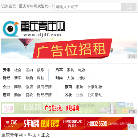
设为首页
重庆青年网欢迎您~！
广告
资讯
社会
国内
娱乐
汽车
家具
电器
财经
新车
导购
科技
时尚
人脸
指纹
企业
商讯
微店
微商行情
微商
服饰
护肤彩妆
游戏
购物
贷款
财经行情
区块
企业
公司活动
广告
广告
重庆青年网
>
科技
> 正文