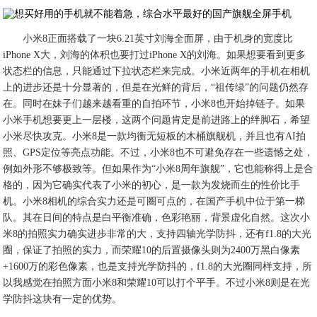
小米8正面搭载了一块6.21英寸刘海全面屏，由于机身的宽度比
iPhone X大，刘海的体积也要打过iPhone X的刘海。如果想要看到更多
状态栏的信息，只能通过下拉状态栏来完成。小米近两年的手机在相机
上的进步还是十分显著的，但是在光鲜的背后，“祖传绿”的问题仍然存
在。同时在妹子们越来越看重的自拍环节，小米8也开始掉链子。如果
小米手机想要更上一层楼，这两个问题肯定是前进路上的绊脚石，希望
小米尽快攻克。小米8是一款均衡无短板的木桶旗舰机，并且也有AI拍
照、GPS定位等亮点功能。不过，小米8也不可避免存在一些遗憾之处，
例如外形不够极致等。但如果作为“小米8周年旗舰”，它也能称得上是合
格的，因为它确实代表了小米的初心，是一款为发烧而生的性价比手
机。小米8相机的综合实力还是可圈可点的，在国产手机中位于第一梯
队。其在日间的特点是白平衡准确，色彩艳丽，背景虚化自然。这次小
米8的拍照实力确实进步非常的大，支持四轴光学防抖，还有f1.8的大光
圈，保证了拍照的实力，而荣耀10的后置摄像头则为2400万黑白像素
+1600万的彩色像素，也是支持光学防抖的，f1.8的大光圈同样支持，所
以我感觉在拍照方面小米8和荣耀10可以打个平手。不过小米8则是在光
学防抖这块有一定的优势。