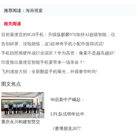
推荐阅读：
海南视窗
相关阅读
目前最便宜的8GB手机：升级版麒麟970加持AI超级智能，仅
告别碎屏、没电烦恼，这5款神奇手机小配件值得试试!
手机拍照堆硬件成行业误区？华为高管：像素不是越高越好!
印度推出最便宜智能手机要带来一场革命？!
飞利浦放大招：全新翻盖手机曝光，外观奢华时尚!
图文焦点
90后新中产崛起：
LPL队伍明年比中
重庆永川构建智慧交
《赛博朋克2077