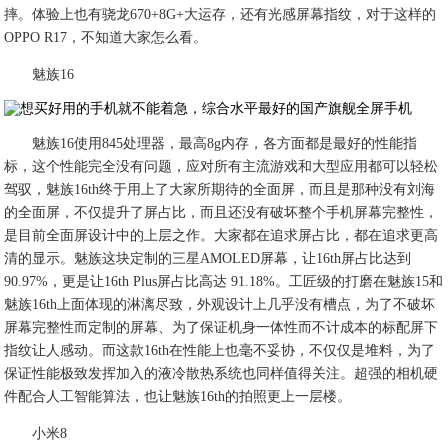
摔。体验上也有骁龙670+8G+大运存，还有光感屏幕指纹，对于这样的
OPPO R17，不知道大家怎么看。
魅族16
魅族16使用845处理器，最高8g内存，各方面都是最好的性能指
标，这个性能完全没有问题，应对所有主流游戏和大型应用都可以轻松
驾驭，魅族16th终于用上了大家所期待的全面屏，而且是那种没有刘海
的全面屏，不仅提升了屏占比，而且还没有破坏整个手机屏幕完整性，
是目前全面屏设计中的上层之作。大家都在追求屏占比，都在追求更高
清的显示。魅族这块定制的三星AMOLED屏幕，让16th屏占比达到
90.97%，更是让16th Plus屏占比高达 91.18%。工匠级的打磨在魅族15和
魅族16th上面体现的淋漓尽致，外观设计上几乎没有槽点，为了不破坏
屏幕完整性而定制的屏幕、为了保证机身一体性而不计成本的标配屏下
指纹让人感动。而这款16th在性能上也毫不妥协，不仅仅是堆料，为了
保证性能极致发挥加入的液冷散热系统也同样值得关注。超强的相机硬
件配合人工智能算法，也让魅族16th的拍照更上一层楼。
小米8