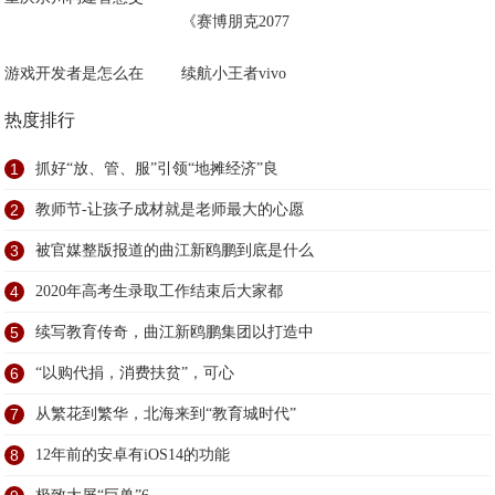
《赛博朋克2077
游戏开发者是怎么在
续航小王者vivo
热度排行
1
抓好“放、管、服”引领“地摊经济”良
2
教师节-让孩子成材就是老师最大的心愿
3
被官媒整版报道的曲江新鸥鹏到底是什么
4
2020年高考生录取工作结束后大家都
5
续写教育传奇，曲江新鸥鹏集团以打造中
6
“以购代捐，消费扶贫”，可心
7
从繁花到繁华，北海来到“教育城时代”
8
12年前的安卓有iOS14的功能