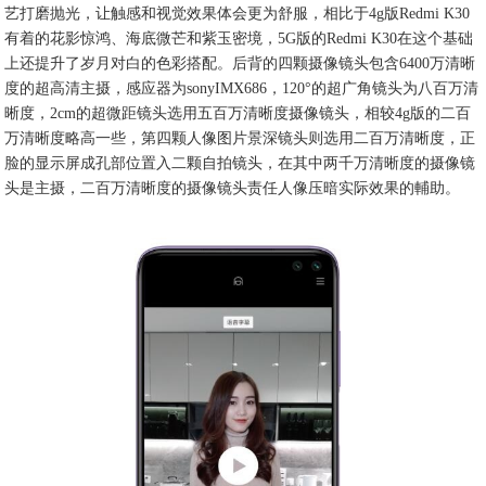
艺打磨抛光，让触感和视觉效果体会更为舒服，相比于4g版Redmi K30
有着的花影惊鸿、海底微芒和紫玉密境，5G版的Redmi K30在这个基础
上还提升了岁月对白的色彩搭配。后背的四颗摄像镜头包含6400万清晰
度的超高清主摄，感应器为sonyIMX686，120°的超广角镜头为八百万清
晰度，2cm的超微距镜头选用五百万清晰度摄像镜头，相较4g版的二百
万清晰度略高一些，第四颗人像图片景深镜头则选用二百万清晰度，正
脸的显示屏成孔部位置入二颗自拍镜头，在其中两千万清晰度的摄像镜
头是主摄，二百万清晰度的摄像镜头责任人像压暗实际效果的輔助。