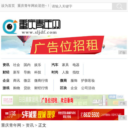
设为首页
重庆青年网欢迎您~！
广告
资讯
社会
国内
娱乐
汽车
家具
电器
财经
新车
导购
科技
时尚
人脸
指纹
企业
商讯
微店
微商行情
微商
服饰
护肤彩妆
游戏
购物
贷款
财经行情
区块
企业
公司活动
广告
广告
重庆青年网
>
资讯
> 正文