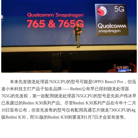
本来先发骁龙处理器765GCPU的型号可能是OPPO Reno3 Pro，但迅
速小米科技主打产品子知名品牌——Redmi公布早已得到骁龙处理器
765G的先发权，第一款配用骁龙处理器765GCPU的型号是先前卢伟冰早
已表露过的Redmi K30系列产品。尽管Redmi K30系列产品在今年十二月
10日宣布公布，但首先发售的型号仅有配用高通芯片骁龙730GCPU的4g
版Redmi K30，而5G版的Redmi K30则要直到1月7日才会宣布发售。