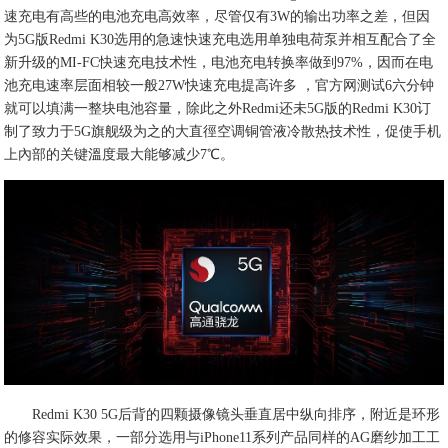
速充电有高些的电池充电高效率，尽管仅有3W的输出功率之差，但因
为5G版Redmi K30选用的急速快速充电选用单独电荷泵并相互配合了全
新升级的MI-FC快速充电技术性，电池充电转换率做到97%，因而在电
池充电速率层面相较一般27W快速充电提高许多 ，官方网测试6六分钟
就可以填满一整块电池容量，除此之外Redmi还未5G版的Redmi K30订
制了致力于5G旗舰级为之的大直徑空调铜管液冷散热技术性，促使手机
上內部的关键溫度最大能够减少7℃。
Redmi K30 5G后背的四颗摄像镜头垂直居中纵向排序，附近是环形
的修容实际效果，一部分选用与iPhone11系列产品同样的AG磨纱加工工