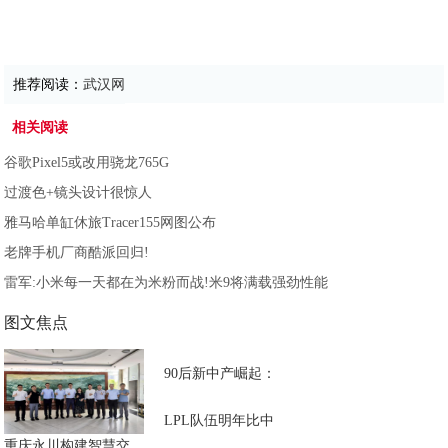
推荐阅读：
武汉网
相关阅读
谷歌Pixel5或改用骁龙765G
过渡色+镜头设计很惊人
雅马哈单缸休旅Tracer155网图公布
老牌手机厂商酷派回归!
雷军:小米每一天都在为米粉而战!米9将满载强劲性能
图文焦点
90后新中产崛起：
LPL队伍明年比中
重庆永川构建智慧交