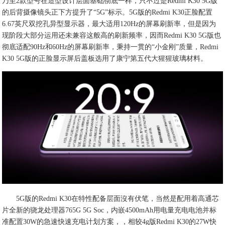
乃至2款型号在造型设计层面基础彻底一样，只不过是Redmi K30 5G版
的后背摄像镜头正下方提升了“5G”标示。5G版的Redmi K30正脸配置
6.67英尺双挖孔异型显示器，最大适用120Hz的屏幕刷新率，但是因为
现阶段大部分运用还未兼容这般高的刷新频率，因而Redmi K30 5G版也
彻底适配90Hz和60Hz的屏幕刷新率，秉持一贯的“小金刚”质量，Redmi
K30 5G版的正脸显示屏后盖板选用了康宁第五代大猩猩玻璃材料。
5G版的Redmi K30在特性配备层面沒有伏笔，当然是配用着高通芯
片全新的骁龙处理器765G 5G Soc，内嵌4500mAh用电量充电电池并标
准配置30W的急速快速充电计划方案，，相较4g版Redmi K30的27W快