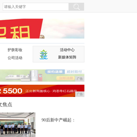
护肤彩妆
活动中心
广告
新媒体矩阵
公司活动
广告
广告
文焦点
90后新中产崛起：