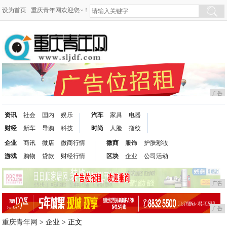
设为首页
重庆青年网欢迎您~！
广告
资讯
社会
国内
娱乐
汽车
家具
电器
财经
新车
导购
科技
时尚
人脸
指纹
企业
商讯
微店
微商行情
微商
服饰
护肤彩妆
游戏
购物
贷款
财经行情
区块
企业
公司活动
广告
广告
重庆青年网
>
企业
> 正文