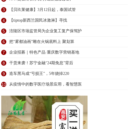
3
【贝玖莱健康】3月12日起，泰国试管
4
【tiptop新西兰国民冰激淋】寻找
5
涪陵区市场监管局为企业复工复产保驾护
6
把“雾都油画”雕在火锅底料上 聚划算
7
企业招募｜特色产品·重庆数字营销基地
8
干货来袭！苏宁金融“24期免息”背后
9
造车黑马成“亏损王”，5年烧掉220
10
从疫情中的数字医疗场景应用，看智慧医