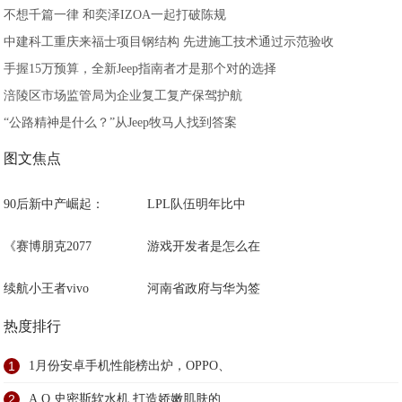
不想千篇一律 和奕泽IZOA一起打破陈规
中建科工重庆来福士项目钢结构 先进施工技术通过示范验收
手握15万预算，全新Jeep指南者才是那个对的选择
涪陵区市场监管局为企业复工复产保驾护航
“公路精神是什么？”从Jeep牧马人找到答案
图文焦点
90后新中产崛起：
LPL队伍明年比中
《赛博朋克2077
游戏开发者是怎么在
续航小王者vivo
河南省政府与华为签
热度排行
1
1月份安卓手机性能榜出炉，OPPO、
2
A.O.史密斯软水机 打造娇嫩肌肤的