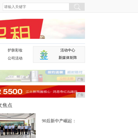
护肤彩妆
活动中心
广告
新媒体矩阵
公司活动
广告
广告
文焦点
90后新中产崛起：