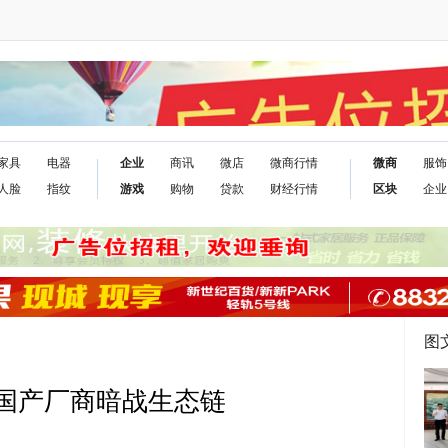
家具
电器
企业
商讯
微店
微商行情
微商
服饰
人脸
指纹
游戏
购物
贷款
财经行情
区块
企业
图
iaZ国产厂商暗战生态链