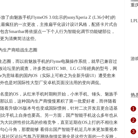
重
手机FlymeOS 3.0出示的sonyXperia Z (L36小时)的
L
止最瘋狂的一次更改，主推扁平化设计设计风格，配搭卡片式合
含Smartbar将依据点一下个人行为智能化调节功能键部位，
更为清爽简洁这些。
游
的生态圈，而以前魅族手机的Flyme电脑操作系统，就早已兼容过
在魅族论坛里的观查，许多类似HTC M8、LG G3等經典的型号，网
me为意味着的国内OS（实际上可称之为全新升级UI）遭受愈来
外也是对国际性大型厂安卓机页面没法用的变向调侃。
名度的OS，从红米手机时期刚开始，小米手机、锤头、魅族手
热
那以后，这种国内生产商慢慢累积了第一批爱好者，而伴随着
随着升级OS版本号也变成国际惯例，针对二次开发且更合适基
1
能比手机上自身也要高。另一方面，国产智能手机这么多年也从
2
为大比拼性价比高的价格竞争，直至近期在OS上打的不相往来
勾心斗角，那麼能够 看得出国产智能手机近几年来更加重视本
3
城及其社区论坛气氛乃至网络舆情监测全是这些方面的一个反映，