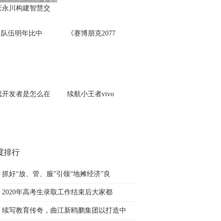
庆永川构建智慧交
PL队伍明年比中
《赛博朋克2077
戏开发者是怎么在
续航小王者vivo
度排行
抓好“放、管、服”引领“地摊经济”良
2020年高考生录取工作结束后大家都
续写教育传奇，曲江新鸥鹏集团以打造中