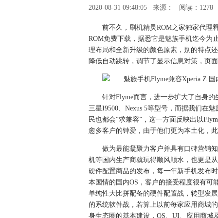
2020-08-31 09:48:05
来源：
阅读：1278
前不久，刷机精灵ROM之家独家代理释放了由魅族
ROM免费下载，据悉它是魅族手机迄今为
理布局和全新升级的颜色原素，别的特点还包
降低自动跳转，调节了显示信息对策，页面
针对Flyme而言，进一步扩大了自身
三星I9500、Nexus 5等型号，而据我们
民也都会“求兼容”，这一方面反映出以Fly
愈多客户的钟爱，由于他们更为本土化，此
做为最能凝聚力客户并具有口碑营销知
机等国内生产商就玩得顺风顺水，也更是从
硬件配置商品的发布，每一年新手机发布时
本国情的国内OS，客户的接受程度很有可
单纯性大比拼配备的硬件配置战，转型发展
的系统软件战，若算上以前每家应用商城的
身生态圈的基本建设，OS、UI、应用商