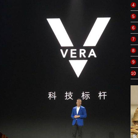
4
5
6
7
8
9
10