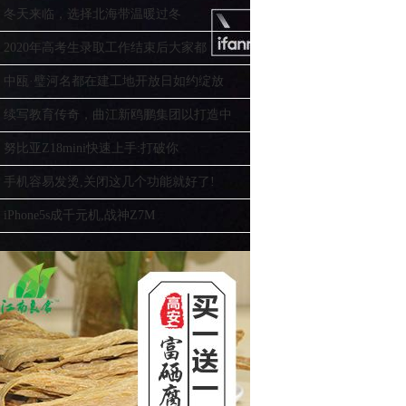
冬天来临，选择北海带温暖过冬
2020年高考生录取工作结束后大家都
中瓯·璧河名都在建工地开放日如约绽放
续写教育传奇，曲江新鸥鹏集团以打造中
努比亚Z18mini快速上手:打破你
手机容易发烫,关闭这几个功能就好了!
iPhone5s成千元机,战神Z7M