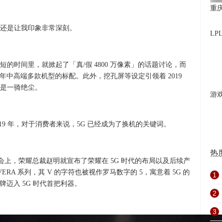
重
都还是让我印象非常深刻。
L
极短的时间里，就掀起了「真/假 4800 万像素」的话题讨论，而
2019 年中高端多款机型的标配。此外，挖孔屏等设定引领着 2019
是一骑绝尘。
游
019 年，对于消费者来说，5G 已经成为了换机的关键词。
热
20s 发布会上，荣耀总裁赵明就宣布了荣耀在 5G 时代的布局以及后续产
ERA 系列，其 V 的字符也被视作罗马数字的 5，寓意着 5G 的
1
牌迈入 5G 时代首把利器。
2
3