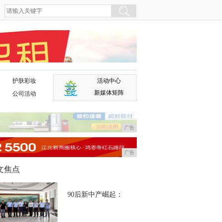
护肤彩妆
活动中心
广告
新媒体矩阵
公司活动
广告
广告
文焦点
90后新中产崛起：