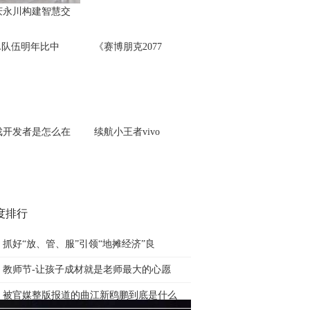
庆永川构建智慧交
PL队伍明年比中
《赛博朋克2077
戏开发者是怎么在
续航小王者vivo
度排行
抓好“放、管、服”引领“地摊经济”良
教师节-让孩子成材就是老师最大的心愿
被官媒整版报道的曲江新鸥鹏到底是什么