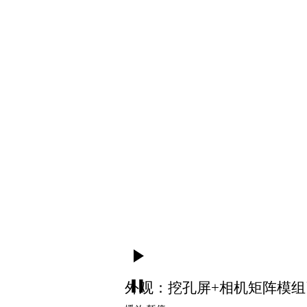
外观：挖孔屏+相机矩阵模组引