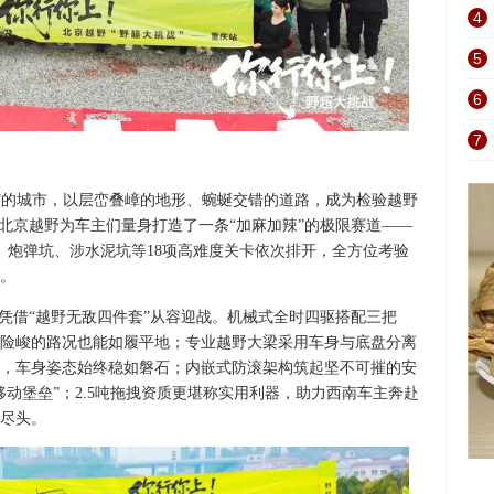
4
5
6
7
城”的城市，以层峦叠嶂的地形、蜿蜒交错的道路，成为检验越野
，北京越野为车主们量身打造了一条“加麻加辣”的极限赛道——
、炮弹坑、涉水泥坑等18项高难度关卡依次排开，全方位考验
。
”，凭借“越野无敌四件套”从容迎战。机械式全时四驱搭配三把
险峻的路况也能如履平地；专业越野大梁采用车身与底盘分离
，车身姿态始终稳如磐石；内嵌式防滚架构筑起坚不可摧的安
动堡垒”；2.5吨拖拽资质更堪称实用利器，助力西南车主奔赴
尽头。