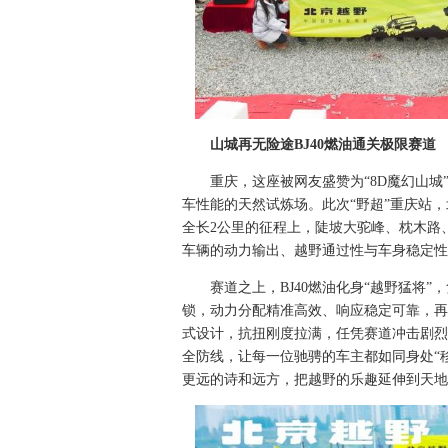
山城再无险途BJ40燃油通关极限赛道
重庆，这座被网友盛赞为“8D魔幻山
车性能的天然试炼场。此次“野超”重庆站
全长2公里的征程上，陡坡大驼峰、枕木路
车辆的动力输出、越野通过性与车身稳定性
赛道之上，BJ40燃油化身“越野猛将
锁，动力分配精准高效、响应稳定可靠，再
式设计，抗扭刚度拉满，任凭赛道冲击剧烈
全防线，让每一位驰骋的车主都如同身处“移
更远的诗和远方，把越野的乐趣延伸到天地