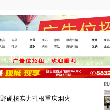
家具
电器
企业
商讯
微店
微商行情
微商
服饰
人脸
指纹
游戏
购物
贷款
财经行情
区块
企业
图
越野硬核实力扎根重庆烟火