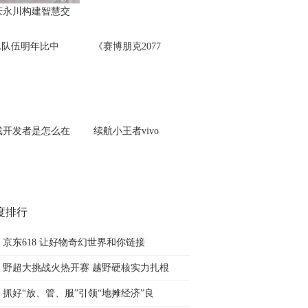
庆永川构建智慧交
PL队伍明年比中
《赛博朋克2077
戏开发者是怎么在
续航小王者vivo
度排行
京东618 让好物奇幻世界和你链接
野超大挑战火热开赛 越野硬核实力扎根
抓好“放、管、服”引领“地摊经济”良