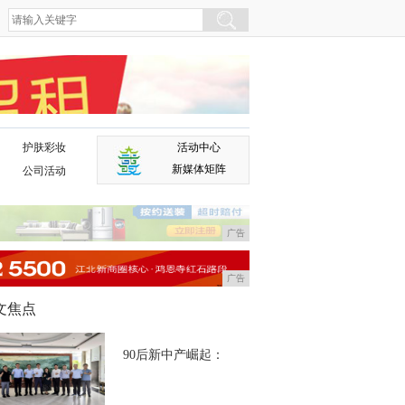
护肤彩妆
活动中心
广告
新媒体矩阵
公司活动
广告
广告
文焦点
90后新中产崛起：